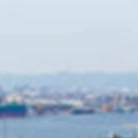
コ
ン
テ
ン
ツ
へ
ス
キ
ッ
プ